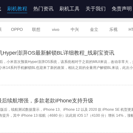
载
刷机教程
热门资讯
刷机工具
关于我们
免责声明
派
OPPO
联想
vivo
中兴
金立
乐视
H
o手机Hyper澎湃OS最新解锁BL详细教程_线刷宝资讯
发布后，小米首次预装Hyper澎湃OS系统，该系统相对于之前的MIUI来说，改动非常大
米14系列手机解锁BL也迎来了新的政策，相比之前的全量用户解锁BL来说，此次小米
或者开发者，对于普通用户来说，官方也不推荐大家解锁BL。
1升级后续航增强，多款老款iPhone支持升级
版后，续航测试数据显示，iPhone 13、iPhone 12 以及 2020 款 iPhone SE 机型更新 
，其中 iPhone 13 续航（4680 分）比此前 iOS 17（4100 分）增长 14%，