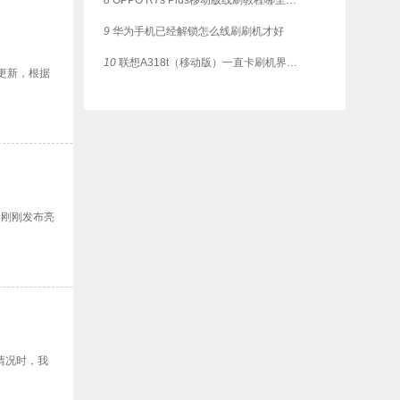
8
OPPO R7s Plus移动版线刷教程哪里有？可一键救砖
9
华为手机已经解锁怎么线刷刷机才好
10
联想A318t（移动版）一直卡刷机界面，这个如何刷？
0 更新，根据
3刚刚发布亮
情况时，我