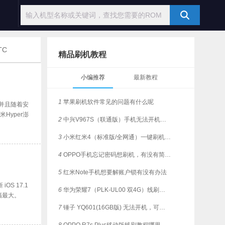
TC
精品刷机教程
小编推荐
最新教程
1
苹果刷机软件常见的问题有什么呢
，并且随着安
Hyper澎
2
中兴V967S（联通版）手机无法开机，是否支持一键刷机？
3
小米红米4（标准版/全网通）一键刷机教程
4
OPPO手机忘记密码想刷机，有没有简单教程？
5
红米Note手机想要解账户锁有没有办法
iOS 17.1
6
华为荣耀7（PLK-UL00 双4G）线刷解锁，支持一键刷机
涨幅最大。
7
锤子 YQ601(16GB版) 无法开机，可有解决的刷机方法？