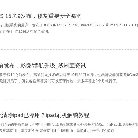
adOS 15.7.9发布，修复重要安全漏洞
的用户，发布了 iOS / iPadOS 15.7.9、macOS 12.6.9 和 macOS 11.7.1
在于 ImageIO 的安全漏洞。
1前发布，影像/续航升级_线刷宝资讯
将于双11之前发布。高通骁龙技术峰会将于10月24日举行，也就是说前脚骁龙8Gen
会紧随其后了，所以各位等等党们可以坚守阵地，最多再等上2个月就行了。
么清除ipad已停用？ipad刷机解锁教程
操作简便的平板电脑，但有时可能会出现故障或者意外停用的情况。当iPad出现停用的
复其使用。本文将介绍如何使用iPad刷机助手清除iPad已停用的状态。